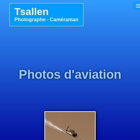
Tsallen
Photographe - Caméraman
Accueil
Galerie
Le Shop
▼
Photos d'aviation
Information
Contact
Français
0